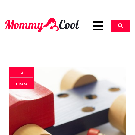
13
maja