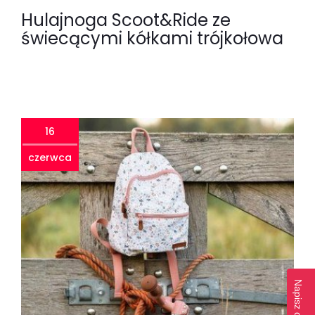
Hulajnoga Scoot&Ride ze
świecącymi kółkami trójkołowa
16
czerwca