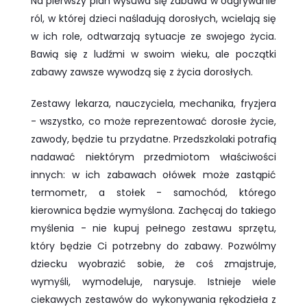
Na pierwszy plan wysuwa się zabawa w odgrywanie
ról, w której dzieci naśladują dorosłych, wcielają się
w ich role, odtwarzają sytuacje ze swojego życia.
Bawią się z ludźmi w swoim wieku, ale początki
zabawy zawsze wywodzą się z życia dorosłych.
Zestawy lekarza, nauczyciela, mechanika, fryzjera
- wszystko, co może reprezentować dorosłe życie,
zawody, będzie tu przydatne. Przedszkolaki potrafią
nadawać niektórym przedmiotom właściwości
innych: w ich zabawach ołówek może zastąpić
termometr, a stołek - samochód, którego
kierownica będzie wymyślona. Zachęcaj do takiego
myślenia - nie kupuj pełnego zestawu sprzętu,
który będzie Ci potrzebny do zabawy. Pozwólmy
dziecku wyobrazić sobie, że coś zmajstruje,
wymyśli, wymodeluje, narysuje. Istnieje wiele
ciekawych zestawów do wykonywania rękodzieła z