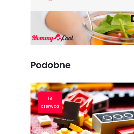
Podobne
18
czerwca