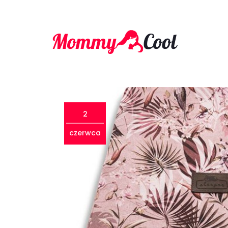
2
czerwca