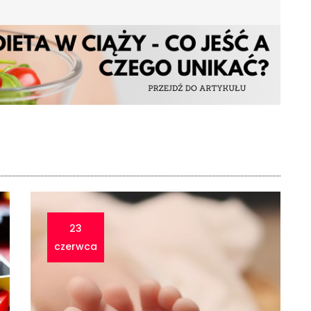
23
czerwca