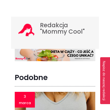
Redakcja
"Mommy Cool"
Napisz do naszej redakcji
Podobne
3
marca