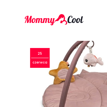
25
czerwca