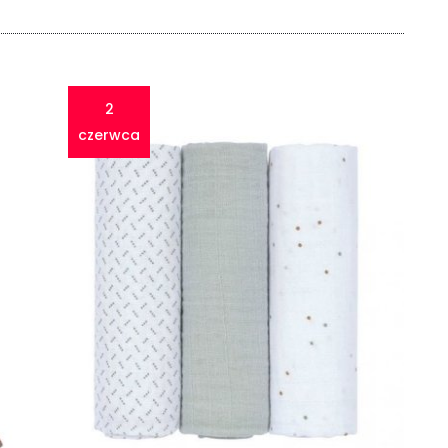
2
czerwca